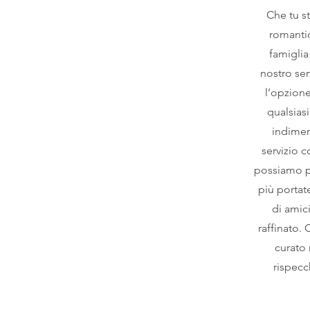
Che tu s
romantic
famiglia
nostro ser
l’opzione
qualsias
indimen
servizio 
possiamo p
più portat
di amic
raffinato.
curato 
rispecch