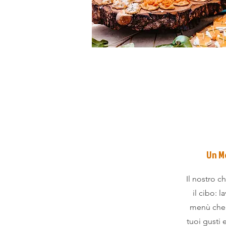
Un M
Il nostro c
il cibo: 
menù che 
tuoi gusti e