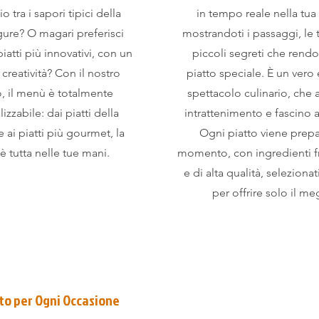
o tra i sapori tipici della
in tempo reale nella tua
gure? O magari preferisci
mostrandoti i passaggi, le 
iatti più innovativi, con un
piccoli segreti che rend
 creatività? Con il nostro
piatto speciale. È un vero
o, il menù è totalmente
spettacolo culinario, che
izzabile: dai piatti della
intrattenimento e fascino al
e ai piatti più gourmet, la
Ogni piatto viene prepa
 è tutta nelle tue mani.
momento, con ingredienti f
e di alta qualità, seleziona
per offrire solo il me
to per Ogni Occasione