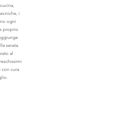
 cucina,
tecniche, i
ono ogni
 e proprio
 aggiunge
la serata.
rato al
reschissimi
ti con cura
glio.