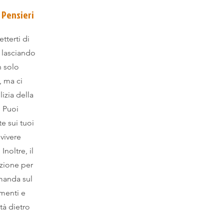
 Pensieri
tterti di
, lasciando
n solo
, ma ci
izia della
! Puoi
e sui tuoi
 vivere
Inoltre, il
izione per
manda sul
amenti e
ità dietro