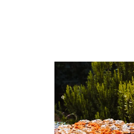
HOME
MENU
TRATTORIA
CHEF A DOMICILIO
CATERING
CO
Eventi