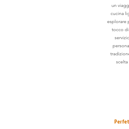
un viaggi
cucina li
esplorare p
tocco di
servizi
personal
tradizion
scelta
Perfet